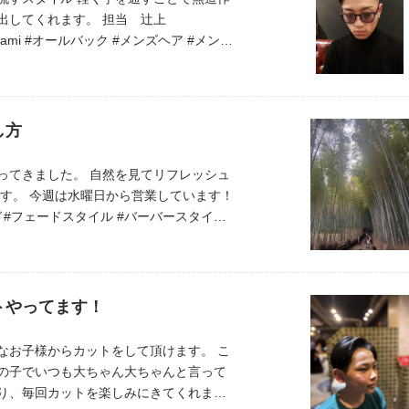
出してくれます。 担当 辻上
ujigami #オールバック #メンズヘア #メンズ
ズカット #スキンフェード#フェー […]
し方
ってきました。 自然を見てリフレッシュ
です。 今週は水曜日から営業しています！
ド#フェードスタイル #バーバースタイル#
アル#ビジネス #barbersho […]
トやってます！
なお子様からカットをして頂けます。 こ
の子でいつも大ちゃん大ちゃんと言って
り、毎回カットを楽しみにきてくれま