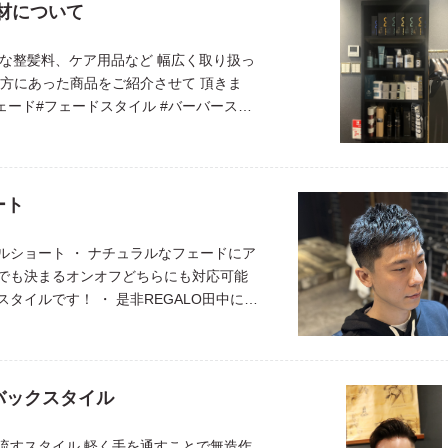
商材について
様々な整髪料、ケア用品など 幅広く取り扱っ
の方にあった商品をご紹介させて 頂きま
ェード#フェードスタイル #バーバースタ
#カジュアル#ビジネス #barbe […]
ート
ルショート ・ ナチュラルなフェードにア
でも決まるオンオフどちらにも対応可能
タイルです！ ・ 是非REGALO田中にお
sunu199x ・ #メンズショート […]
バックスタイル
流すスタイル 軽く手を通すことで無造作