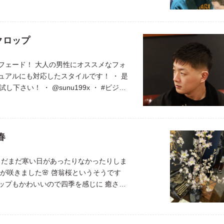
子でレガロに通って下さってるお客様も多
ヘ […]
クロップ
フェード！ 大人の男性にオススメなフォ
ュアルにも対応したスタイルです！ ・ 是
試し下さい！ ・ @sunu199x ・ #ビジネ
 #フォーマル #スキンフェー […]
春
 まだまだ寒い日があったりなかったりしま
が咲きました🌸 啓翁桜というそうです
ップもかわいいので四季を感じに 癒され
い #啓翁桜 #桜 #ス […]