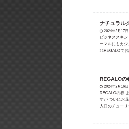
す。 他にも親
く、是非お子様の
ナチュラル
2024年2月17日
ビジネススキン
ーマルにもカジ
非REGALOでお
ス #カジュアル
REGALOの
2024年2月16日
REGALOの春
すが ついにお花
入口のチューリ
に是非お越しくださ