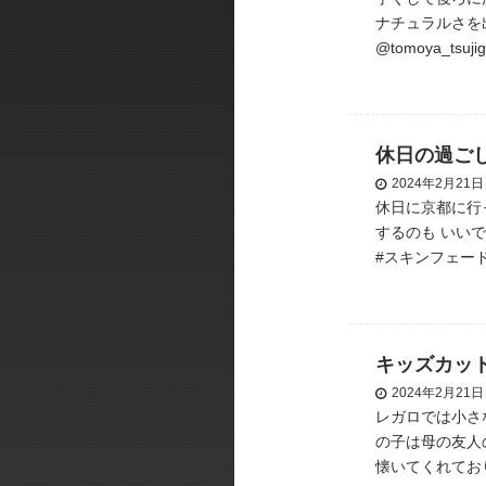
ナチュラルさを
@tomoya_ts
スタイル #メン
休日の過ご
2024年2月21日
休日に京都に行
するのも いい
#スキンフェー
フォーマル #カジュ
キッズカッ
2024年2月21日
レガロでは小さ
の子は母の友人
懐いてくれてお