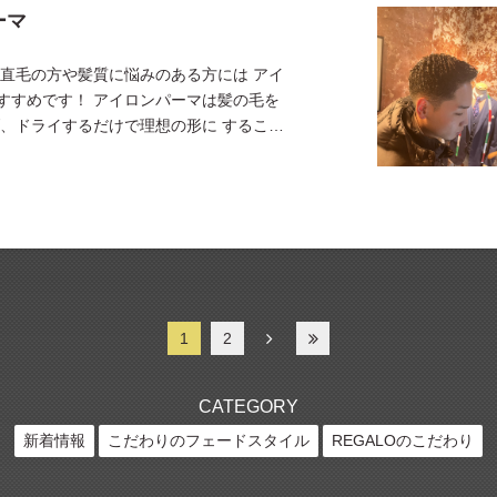
ーマ
 直毛の方や髪質に悩みのある方には アイ
すすめです！ アイロンパーマは髪の毛を
げ、ドライするだけで理想の形に すること
是非、お試し下さい！ #スキンフェード#フ
1
2
CATEGORY
新着情報
こだわりのフェードスタイル
REGALOのこだわり