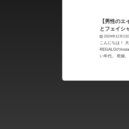
【男性のエ
とフェイシ
2024年12月13
こんにちは！ 大
REGALOのIn
い年代。 乾燥
の女性が肌トラ