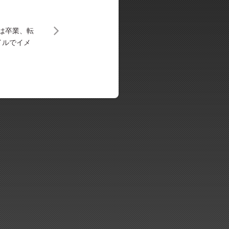
月は卒業、転
イルでイメ