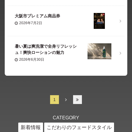
大阪市プレミアム商品券
2026年7月2日
暑い夏は爽洗潔で全身リフレッシ
ュ！爽快ローションの魅力
2026年6月30日
1
2
3
4
5
6
7
CATEGORY
新着情報
こだわりのフェードスタイル