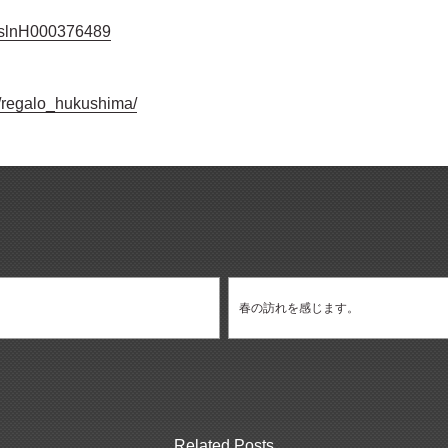
jp/slnH000376489
/regalo_hukushima/
春の訪れを感じます。
Related Posts