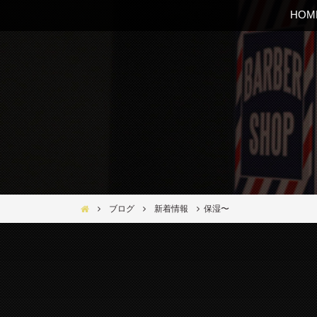
HOM
Bar Ber Shop REGALO【バーバーショップ レガロ】- 大
ブログ
新着情報
保湿〜