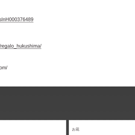
jp/slnH000376489
/regalo_hukushima/
com/
お花