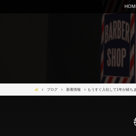
HOM
Bar Ber Shop REGALO【バーバーショップ レガロ】- 大
ブログ
新着情報
もうすぐ入社して1年が経ち