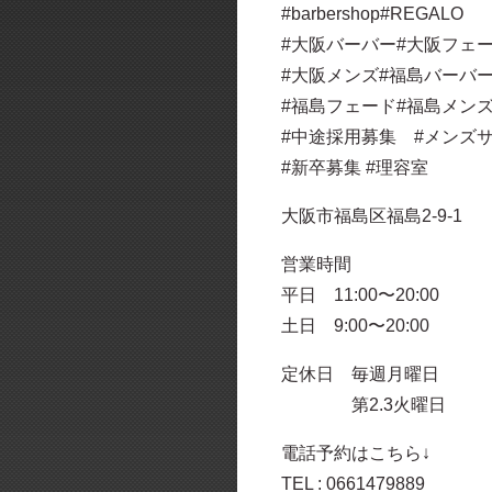
#barbershop#REGALO
#大阪バーバー#大阪フェ
#大阪メンズ#福島バーバ
#福島フェード#福島メン
#中途採用募集 #メンズ
#新卒募集 #理容室
大阪市福島区福島2-9-1
営業時間
平日 11:00〜20:00
土日 9:00〜20:00
定休日 毎週月曜日
第2.3火曜日
電話予約はこちら↓
TEL : 0661479889