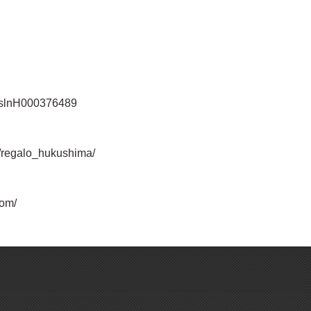
jp/slnH000376489
/regalo_hukushima/
com/