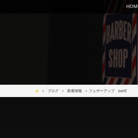
HOM
Bar Ber Shop REGALO【バーバーショップ レガロ】- 大
ブログ
新着情報
フェザーアップ part2