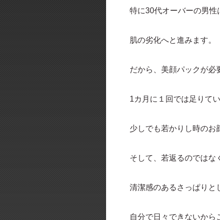
特に30代オーバーの男
肌の劣化へと進みます。
だから、美顔パックが必
1カ月に１回では足りて
少しでも若かりし時のお
そして、若返るのではな
清潔感のあるさっぱりと
自分で日々できないから