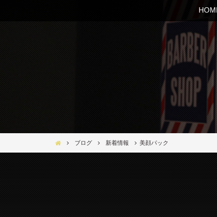
HOM
Bar Ber Shop REGALO【バーバーショップ レガロ】- 大
ブログ
新着情報
美顔パック