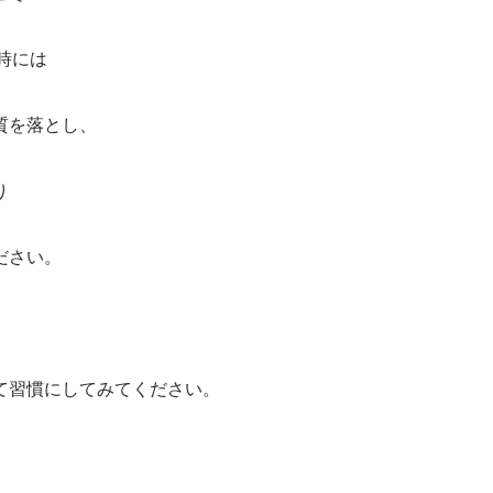
た時には
質を落とし、
り
ださい。
て習慣にしてみてください。