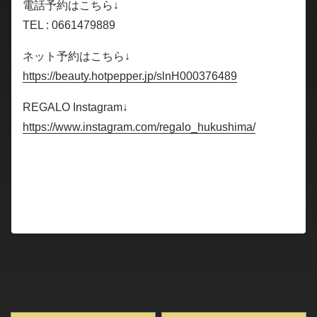
電話予約はこちら↓
TEL : 0661479889
ネット予約はこちら↓
https://beauty.hotpepper.jp/slnH000376489
REGALO Instagram↓
https://www.instagram.com/regalo_hukushima/