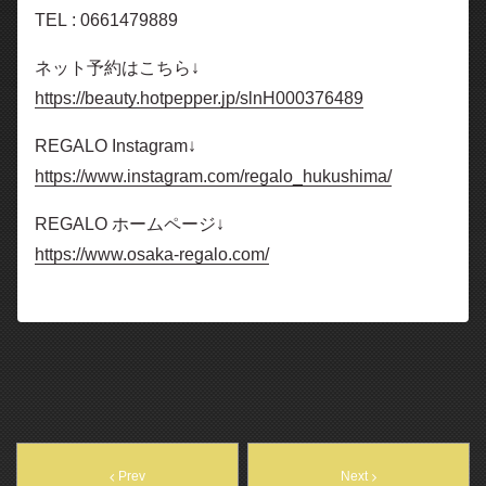
TEL : 0661479889
ネット予約はこちら↓
https://beauty.hotpepper.jp/slnH000376489
REGALO Instagram↓
https://www.instagram.com/regalo_hukushima/
REGALO ホームページ↓
https://www.osaka-regalo.com/
Prev
Next