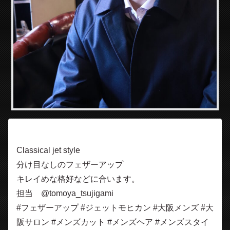
Classical jet style
分け目なしのフェザーアップ
キレイめな格好などに合います。
担当 @tomoya_tsujigami
#フェザーアップ #ジェットモヒカン #大阪メンズ #大
阪サロン #メンズカット #メンズヘア #メンズスタイ