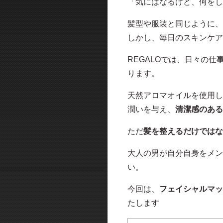
「気にはなるけど、何をし
髪型や服装と同じように、
しかし、毎日のスキンケア
REGALOでは、日々の
ります。
天然アロマオイルを使用し
潤いを与え、
清潔感のある
ただ
髪を整えるだけではな
大人の男が自分自身をメン
い。
今回は、
フェイシャルマッ
たします