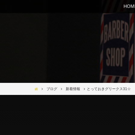
HOM
Bar Ber Shop REGALO【バーバーショップ レガロ】- 大
ブログ
新着情報
とっておきグリークス31☆