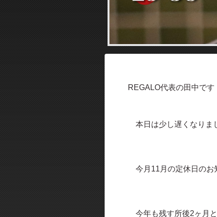
REGALO
代表の田中です
本日は少し遅くなりま
今月
11
月の定休日のお
今年も残す所後
2
ヶ月