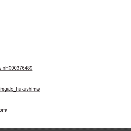
jp/slnH000376489
/regalo_hukushima/
com/