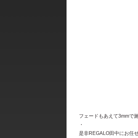
フェードもあえて3mmで
・
是非REGALO田中にお任