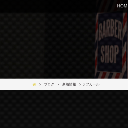
HOM
Bar Ber Shop REGALO【バーバーショップ レガロ】- 大
ブログ
新着情報
ラフカール